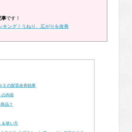
記事
です！
ンキング！うねり、広がりを改善
ト3 の髪質改善効果
トの内容
な商品？
ミ＆使い方