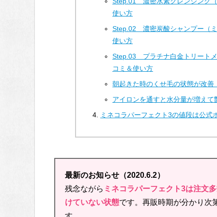
Step.01 濃密水素クレンジン
使い方
Step.02 濃密炭酸シャンプー
使い方
Step.03 プラチナ白金トリー
コミ＆使い方
朝起きた時のくせ毛の状態が改善
アイロンを通すと水分量が増えて
ミネコラパーフェクト3の値段は公式
最新のお知らせ（2020.6.2）
残念ながら
ミネコラパーフェクト3は注文
けていない状態
です。再販時期が分かり次
す。