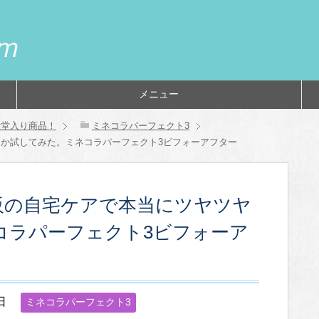
メニュー
シャンプー＆トリー
洗い流さないトリー
お得なお試しセット
ストレートアイロン
梅雨・雨の日のくせ
髪と頭皮の日焼け対
悩み別くせ毛対処法
おすすめヘアブラシ
くせ毛の基礎知識
スタイリング剤
スペシャルケア
殿堂入り商品！
ドライヤー
白髪の悩み
縮毛矯正
美
絶
ミ
育
殿堂入り商品！
ミネコラパーフェクト3
か試してみた。ミネコラパーフェクト3ビフォーアフター
（トライアル）
トメント
トメント
毛対策
策
ス
ラ
タ
品
イ
フ
販の自宅ケアで本当にツヤツヤ
ー
ト
コラパーフェクト3ビフォーア
日
ミネコラパーフェクト3