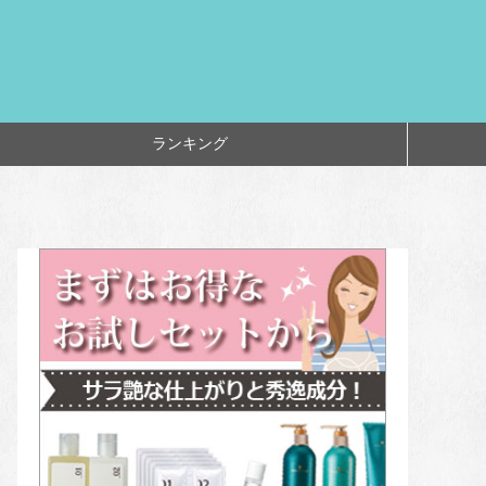
ランキング
味逸
品コ
ネコ
てる
メ＆
パー
オル
！
ンナ
ェク
ケア
3