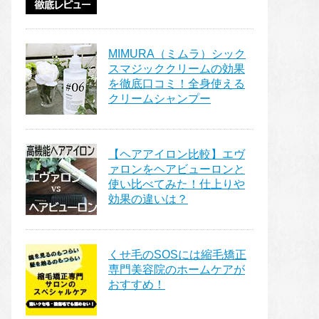
MIMURA（ミムラ）シック
スマジッククリームの効果
を徹底口コミ！全身使える
クリームシャンプー
【ヘアアイロン比較】エヴ
ァロンをヘアビューロンと
使い比べてみた！仕上りや
効果の違いは？
くせ毛のSOSには縮毛矯正
専門美容院のホームケアが
おすすめ！